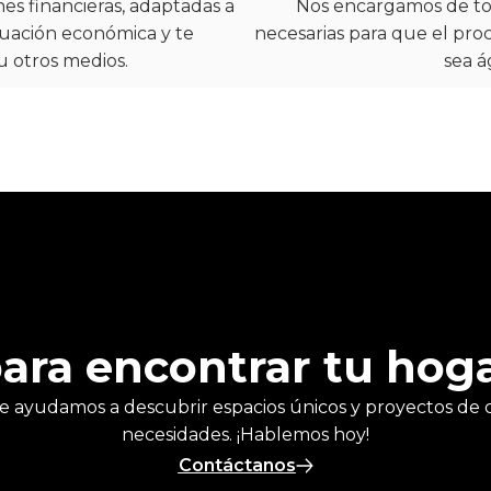
es financieras, adaptadas a
Nos encargamos de to
ituación económica y te
necesarias para que el pro
u otros medios.
sea á
para encontrar tu hoga
e ayudamos a descubrir espacios únicos y proyectos de 
necesidades. ¡Hablemos hoy!
Contáctanos