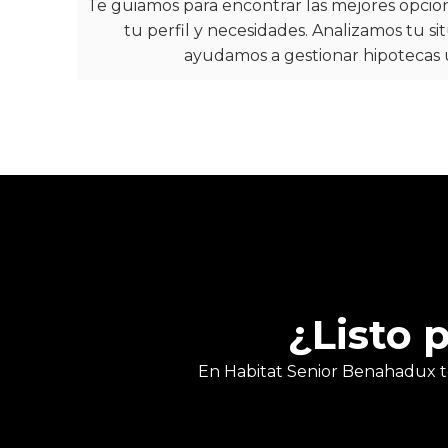
Te guiamos para encontrar las mejores opcion
tu perfil y necesidades. Analizamos tu s
ayudamos a gestionar hipotecas 
¿Listo 
En Habitat Senior Benahadux t