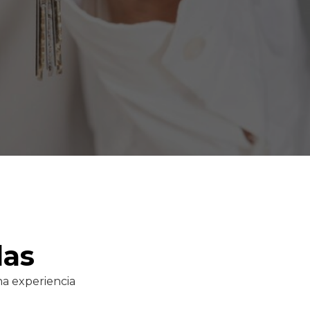
das
na experiencia