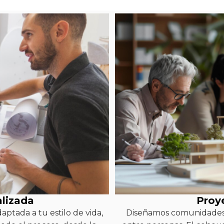
alizada
Proy
aptada a tu estilo de vida,
Diseñamos comunidades 