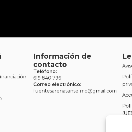
ú
Información de
Le
contacto
Avis
Teléfono:
financiación
Polí
619 840 796
pri
Correo electrónico:
fuentesarenasanselmo@gmail.com
Acce
o
Polí
(UE