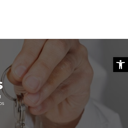
Abrir
s
g
os